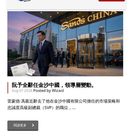
$9000
Welcome Bonus
PLAY
阮予全辭任金沙中國，領導層變動。
Posted by
Aug 07 2026
Wizard
雷蒙德·馮最近辭去了他在金沙中國有限公司擔任的市場策略和
忠誠度高級副總裁（SVP）的職位，...
閱讀更多