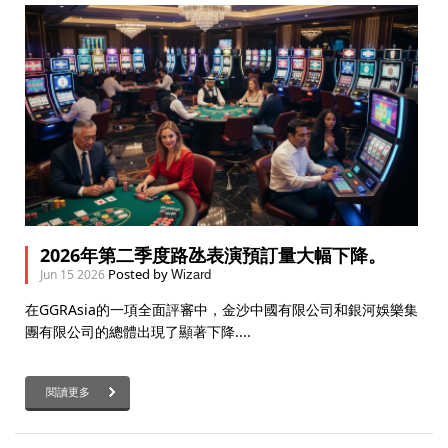
2026年第二季度路氹表演預訂量大幅下降。
Posted by
Jun 15 2026
Wizard
在GGRAsia的一項全面評審中，金沙中國有限公司和銀河娛樂集
團有限公司的總體出現了顯著下降....
閱讀更多