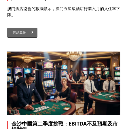
澳門酒店協會的數據顯示，澳門五星級酒店行業六月的入住率下
降。
閱讀更多
金沙中國第二季度挑戰：EBITDA不及預期及市
場狀況