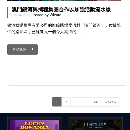
澳門銀河與攜程集團合作以加強活動流水線
Posted by
Jun 04 2026
Wizard
銀河娛樂集團有限公司的旗艦賭場度假村「澳門銀河」，位於繁
忙的路氹區，已經進入一個令人期待的……
閱讀更多
1
2
3
...
14
Next
»