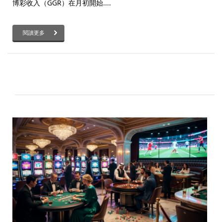
博彩收入（GGR）在月初開始....
閱讀更多