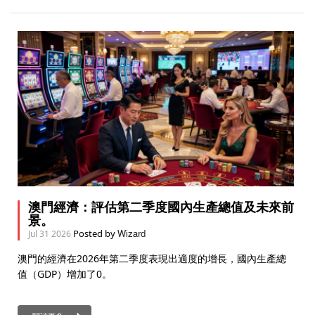
澳門經濟：評估第二季度國內生產總值及未來前
景。
Posted by
Jul 31 2026
Wizard
澳門的經濟在2026年第二季度表現出適度的增長，國內生產總
值（GDP）增加了0。