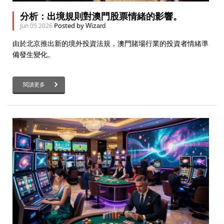
分析：出境規則對澳門股票情緒的影響。
Posted by
Jun 05 2026
Wizard
由於北京推出新的境外投資法規，澳門賭場行業的投資者情緒準
備發生變化。
閱讀更多