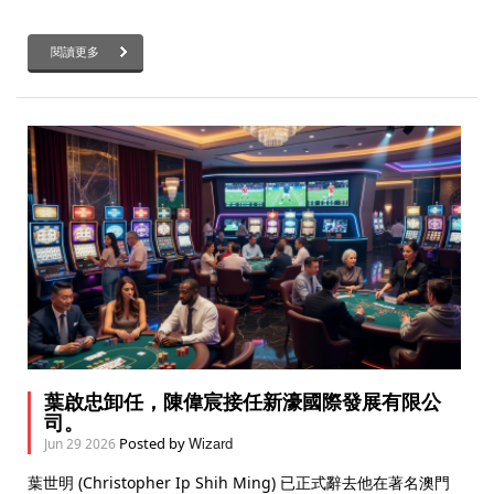
閱讀更多
葉啟忠卸任，陳偉宸接任新濠國際發展有限公
司。
Posted by
Jun 29 2026
Wizard
葉世明 (Christopher Ip Shih Ming) 已正式辭去他在著名澳門