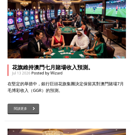
花旗維持澳門七月賭場收入預測。
Posted by
Jul 13 2026
Wizard
在堅定的舉措中，銀行巨頭花旗集團決定保留其對澳門賭場7月
毛博彩收入（GGR）的預測。
閱讀更多