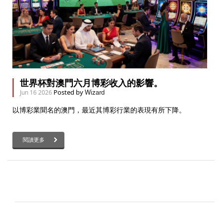
世界杯對澳門六月博彩收入的影響。
Posted by
Jun 16 2026
Wizard
以博彩業聞名的澳門，最近其博彩行業的表現有所下降。
閱讀更多