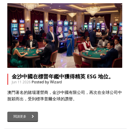
金沙中國在標普年鑑中獲得精英 ESG 地位。
Posted by
Jun 11 2026
Wizard
澳門著名的賭場運營商，金沙中國有限公司，再次在全球公司中
脫穎而出，受到標準普爾全球的讚譽。
閱讀更多