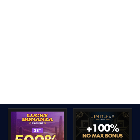
冊
註
冊
/
登
入
以
留
下
意
見