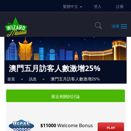
繁體中文
登入
註冊
清單
澳門五月訪客人數激增25%
»
»
澳門五月訪客人數激增25%
首頁
訊息
最近相關的討論
澳
門
的
旅
遊
$11000
Welcome Bonus
業
PLAY