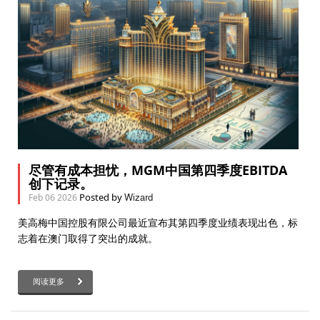
尽管有成本担忧，MGM中国第四季度EBITDA
创下记录。
Posted by
Feb 06 2026
Wizard
美高梅中国控股有限公司最近宣布其第四季度业绩表现出色，标
志着在澳门取得了突出的成就。
阅读更多