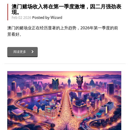
澳门赌场收入将在第一季度激增，因二月强劲表
现。
Posted by
Feb 02 2026
Wizard
澳门的赌场业正在经历显著的上升趋势，2026年第一季度的前
景看好。
阅读更多