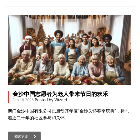
金沙中国志愿者为老人带来节日的欢乐
Posted by
Feb 18 2026
Wizard
澳门金沙中国有限公司已启动其年度“金沙关怀春季庆典”，标志
着近二十年的社区参与和关怀。
阅读更多