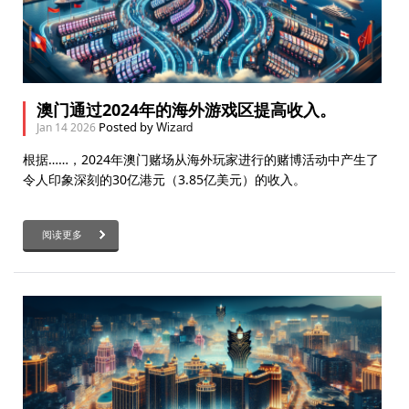
澳门通过2024年的海外游戏区提高收入。
Posted by
Jan 14 2026
Wizard
根据……，2024年澳门赌场从海外玩家进行的赌博活动中产生了
令人印象深刻的30亿港元（3.85亿美元）的收入。
阅读更多