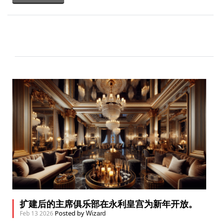
扩建后的主席俱乐部在永利皇宫为新年开放。
Posted by
Feb 13 2026
Wizard