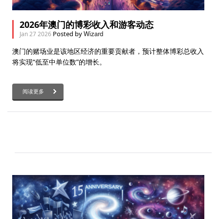
2026年澳门的博彩收入和游客动态
Posted by
Jan 27 2026
Wizard
澳门的赌场业是该地区经济的重要贡献者，预计整体博彩总收入
将实现“低至中单位数”的增长。
阅读更多