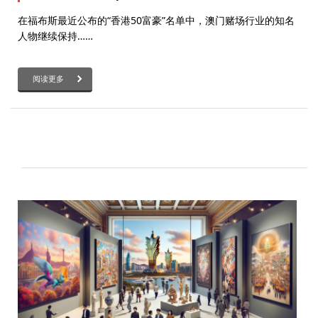
在福布斯最近公布的“香港50富豪”名单中，澳门赌场行业的知名
人物继续保持……
阅读更多