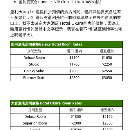
盈利貴賓會Hung Lei VIP Club - 1.1%+0.045%補貼
盈利Hung Lei也提供折扣價的酒店房間。也許其他貴賓會也差
不多如此，但 是只有盈利是唯一將回饋率標示在外面會員的窗
口上。我不太確定大倉酒店 Hotel Okura的房間價格，因為上
頭用更難懂的繁體中文字標示，我實在看不 懂(甚至簡體字也耗
上我老半天)。
銀河酒店房間價格Galaxy Hotel Room Rates
房間型態
週日-週四
週五週六
Deluxe Room
$1100
$1650
Studio
$1700
$2250
Galaxy Suite
$2000
$2550
Premier Suite
$2800
$3050
大倉酒店房間價格 Hotel Okura Room Rates
房間型態
週日-週四
週五週六
Deluxe Room
$1800
$2100
Superior Room
$2000
$2300
Suite 1
$2500
$2800