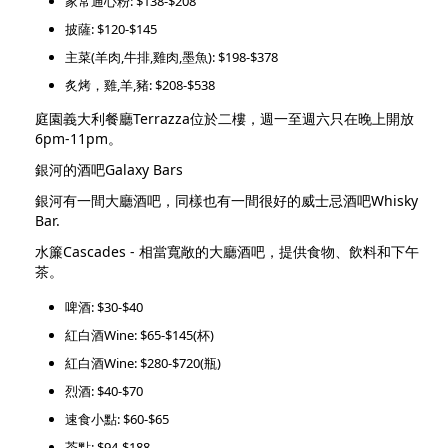
家常通心粉: $138-$208
披薩: $120-$145
主菜(羊肉,牛排,雞肉,墨魚): $198-$378
炙烤，雞,羊,豬: $208-$538
庭園義大利餐廳Terrazza位於二樓，週一至週六只在晚上開放
6pm-11pm。
銀河的酒吧Galaxy Bars
銀河有一間大廳酒吧，同樣也有一間很好的威士忌酒吧Whisky
Bar.
水簾Cascades - 相當寬敞的大廳酒吧，提供食物、飲料和下午
茶。
啤酒: $30-$40
紅白酒Wine: $65-$145(杯)
紅白酒Wine: $280-$720(瓶)
烈酒: $40-$70
速食小點: $60-$65
茶點: $94-$188