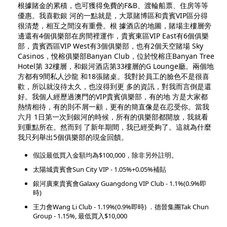
根據賭金的累積，也可獲得免費的F&B、渡輪船票、住房等等
優惠。我喜歡銀 河的一點就是，大眾賭博區和貴賓VIP區分得
很清楚，相互之間沒有重疊。根 據酒店的地圖，賭場主樓層旁
邊還有4個俱樂部在房間裡運作，貴賓東區VIP East有6個俱樂
部，貴賓西區VIP West有3個俱樂部，也有2個天空賭場 Sky
Casinos，悅榕俱樂部Banyan Club，位於悅榕庄Banyan Tree
Hotel第 32樓層，和銀河酒店第33樓層的G Lounge廳。兩個地
方都有9間私人沙龍 和18張賭桌。我對於員工的臉色不是很喜
歡，所以就沒待太久，也沒得到更 多的資訊，對我而言倒是還
好。我個人經歷過澳門的VIP貴賓俱樂部，有的地 方是大家都
熱情相待，有的則不屑一顧，更有的簡直像是在忍受你。當我
六月 1日第一次到銀河的時候，所有的俱樂部都開放，我就看
到重點所在。然而到 了新年期間，我已經受夠了。這就為什麼
我只列舉出5個俱樂部的現金回饋。
假設最低買入金額均為$100,000，除非另外註明。
太陽城貴賓會Sun City VIP - 1.05%+0.05%補貼
銀河廣東貴賓會Galaxy Guangdong VIP Club - 1.1%(0.9%即
時)
王力會Wang Li Club - 1.19%(0.9%即時) ．德晉集團Tak Chun
Group - 1.15%, 最低買入$10,000