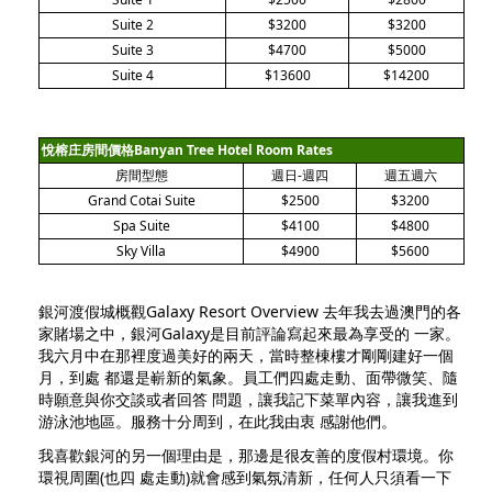
Suite 2
$3200
$3200
Suite 3
$4700
$5000
Suite 4
$13600
$14200
悅榕庄房間價格Banyan Tree Hotel Room Rates
房間型態
週日-週四
週五週六
Grand Cotai Suite
$2500
$3200
Spa Suite
$4100
$4800
Sky Villa
$4900
$5600
銀河渡假城概觀Galaxy Resort Overview 去年我去過澳門的各
家賭場之中，銀河Galaxy是目前評論寫起來最為享受的 一家。
我六月中在那裡度過美好的兩天，當時整棟樓才剛剛建好一個
月，到處 都還是嶄新的氣象。員工們四處走動、面帶微笑、隨
時願意與你交談或者回答 問題，讓我記下菜單內容，讓我進到
游泳池地區。服務十分周到，在此我由衷 感謝他們。
我喜歡銀河的另一個理由是，那邊是很友善的度假村環境。你
環視周圍(也四 處走動)就會感到氣氛清新，任何人只須看一下