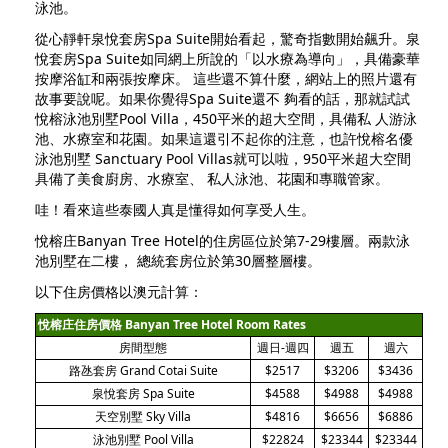
泳池。
從心靜軒泉悅套房Spa Suite開始看起，驚奇指數開始飆升。泉
悅套房Spa Suite如同網上所說的「以水療為導向」，具備豪華
按摩浴缸和兩張按摩床。 這些還不算什麼，網站上的照片還有
故事要說呢。如果你覺得Spa Suite還不 夠看的話，那就試試
悅榕泳池別墅Pool Villa，450平米的超大空間，具備私 人游泳
池、水療室和花園。如果這還引不起你的注意，也許悅榕名優
泳池別墅 Sanctuary Pool Villas就可以啦，950平米超大空間
具備了美食廚房、水療室、 私人泳池、花園和專職管家。
哇！看來這些泰國人真是懂得如何享受人生。
悅榕庄Banyan Tree Hotel的住房區位於第7-29樓層。兩款泳
池別墅在二樓， 總統套房位於第30層整層樓。
以下住房價格以澳元計算：
悅榕庄住房價格 Banyan Tree Hotel Room Rates
房間型態
週日-週四
週五
週六
路氹套房 Grand Cotai Suite
$2517
$3206
$3436
泉悅套房 Spa Suite
$4588
$4988
$4988
天空別墅 Sky Villa
$4816
$6656
$6886
泳池別墅 Pool Villa
$22824
$23344
$23344