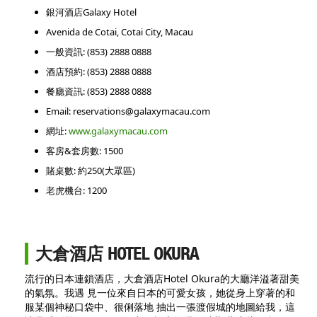
銀河酒店Galaxy Hotel
Avenida de Cotai, Cotai City, Macau
一般資訊: (853) 2888 0888
酒店預約: (853) 2888 0888
餐廳資訊: (853) 2888 0888
Email: reservations@galaxymacau.com
網址:
www.galaxymacau.com
客房&套房數: 1500
賭桌數: 約250(大眾區)
老虎機台: 1200
大倉酒店 HOTEL OKURA
流行的日本連鎖酒店，大倉酒店Hotel Okura的大廳洋溢著甜美
的氣氛。我遇 見一位來自日本的可愛女孩，她從身上穿著的和
服某個神秘口袋中、很俐落地 抽出一張渡假城的地圖給我，這