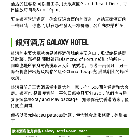
酒店的住客都 可以自由享用天浪淘園Grand Resort Deck，每
日開放時間為8am-10pm。
要在銀河附近逛逛，你會穿過東西向的廊道，連結三家酒店的
一樓區域，你也 可以在那裡發現一堆餐廳、名店和娛樂所在。
銀河酒店 GALAXY HOTEL
銀河的主要大廳就像是整座渡假城的主要入口，現場總是熱鬧
活動著，那裡是 運財銀鑽Diamond of Fortune演出的所在，
同時也是所有身材高挑銀河女郎 的秀場。再過一兩個月，另一
舞台將會推出超級精彩的紅伶China Rouge充 滿戲劇性的舞蹈
表演。
銀河目前是三家酒店當中最大的一家，有1,500間普通房和大套
房。銀河也 是最便宜的，平常日價格只要$1380，他們也有勝
券在握套餐Stay and Play package，如果你是從香港過來，值
得關注詢問。
價格以澳元Macau patacas計算，包含稅金及服務費，列舉如
下：
銀河酒店住房價格 Galaxy Hotel Room Rates