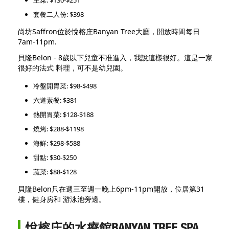
主菜: $130-$251
套餐二人份: $398
尚坊Saffron位於悅榕庄Banyan Tree大廳，開放時間每日
7am-11pm.
貝隆Belon - 8歲以下兒童不准進入，我說這樣很好。這是一家
很好的法式 料理，可不是幼兒園。
冷盤開胃菜: $98-$498
六道素餐: $381
熱開胃菜: $128-$188
燒烤: $288-$1198
海鮮: $298-$588
甜點: $30-$250
蔬菜: $88-$128
貝隆Belon只在週三至週一晚上6pm-11pm開放，位居第31
樓，健身房和 游泳池旁邊。
悅榕庄的水療館BANYAN TREE SPA