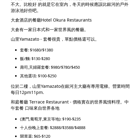
不大。比較好 的就是它在室內，冬天的時候應該比銀河的戶外
游泳池好些吧。
大倉酒店的餐廳Hotel Okura Restaurants
大倉有一家日本式和一家世界風的餐廳。
山里Yamazato - 套餐很貴，單點價格還可以。
套餐: $1680/$1380
飯/麵: $130-$280
壽司,天婦羅套餐: $980/$780/$450
其他選項: $100-$250
位於二樓，山里Yamazato在銀河主大廳有專用電梯。營業時間
每日12pm11pm.
和庭餐廳 Terrace Restaurant - 價格實在的世界風情料理。中
午套餐 口味來自世界各地
(澳門,葡萄牙,東京等地): $190-$235
十人份晚上套餐: $2888/$3588/$4888
開胃菜: $65-$120