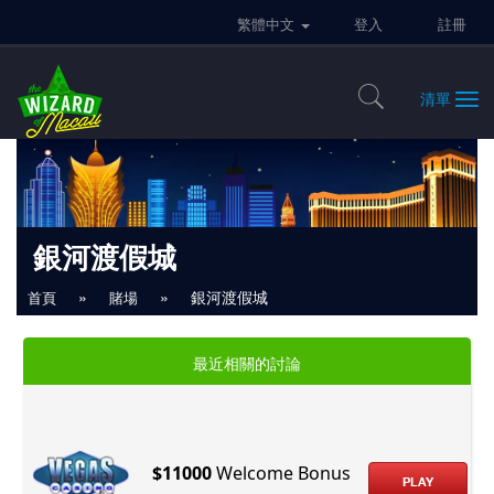
繁體中文
登入
註冊
清單
銀河渡假城
»
»
銀河渡假城
首頁
賭場
最近相關的討論
$11000
Welcome Bonus
PLAY