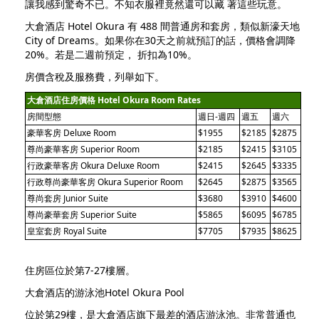
讓我感到驚奇不已。不知衣服裡竟然還可以藏 著這些玩意。
大倉酒店 Hotel Okura 有 488 間普通房和套房，類似新濠天地
City of Dreams。如果你在30天之前就預訂的話，價格會調降
20%。若是二週前預定， 折扣為10%。
房價含稅及服務費，列舉如下。
大倉酒店住房價格 Hotel Okura Room Rates
房間型態
週日-週四
週五
週六
豪華客房 Deluxe Room
$1955
$2185
$2875
尊尚豪華客房 Superior Room
$2185
$2415
$3105
行政豪華客房 Okura Deluxe Room
$2415
$2645
$3335
行政尊尚豪華客房 Okura Superior Room
$2645
$2875
$3565
尊尚套房 Junior Suite
$3680
$3910
$4600
尊尚豪華套房 Superior Suite
$5865
$6095
$6785
皇室套房 Royal Suite
$7705
$7935
$8625
住房區位於第7-27樓層。
大倉酒店的游泳池Hotel Okura Pool
位於第29樓，是大倉酒店旗下最差的酒店游泳池。非常普通也