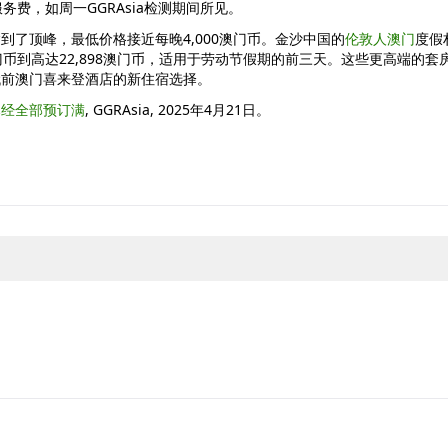
务费，如周一GGRAsia检测期间所见。
了顶峰，最低价格接近每晚4,000澳门币。金沙中国的
伦敦人澳门
度假
门币到高达22,898澳门币，适用于劳动节假期的前三天。这些更高端的套
代前澳门喜来登酒店的新住宿选择。
已经全部预订满
, GGRAsia, 2025年4月21日。