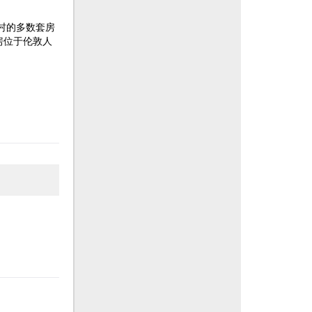
村的多数套房
房位于伦敦人