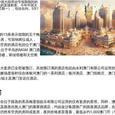
中国大陆劳动节假期期间的
系统的直接检查。今年中国大
星期一），包括在内。5月1
中的15座表示假期的五个晚
或套房，可容纳两位成人，
无空房的酒店包括位于澳门
及位于半岛的MGM 澳门酒
塔楼，翠绿塔楼和天空阁
的大套房已全部被预订。其他预订满的酒店包括由永利澳门有限公司运营
氹赌场度假村综合体银河澳门的一系列酒店：银河酒店、澳门悦榕庄、澳
来福士及澳门安达仕酒店。
察
括在位于路氹的美高梅度假娱乐有限公司运营的仅有套房的星塔。同样，
、及路氹伦敦人澳门的康莱德酒店，均由金沙集团推广的路氹酒店品牌，
然有空房的房间或套房，夜间价格差异显着，最低从约1,000澳门币（1