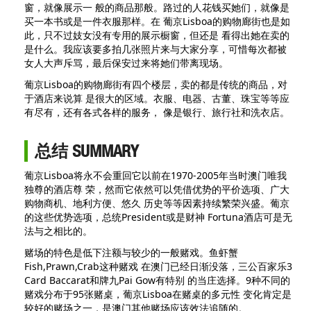
窗，就像展示一 般的商品那般。路过的人花钱买她们，就像是
买一本书或是一件衣服那样。在 葡京Lisboa的购物廊街也是如
此，只不过妓女没有专用的展示橱窗，但还是 看得出她在卖的
是什么。我应该要多拍几张照片来与大家分享，可惜每次都被
女人大声斥骂，最后保安过来将她们带离现场。
葡京Lisboa的购物廊街有四个楼层，卖的都是传统的商品，对
于酒店来说算 是很大的区域。衣服、电器、古董、珠宝等等应
有尽有，还有各式各样的服务， 像是银行、旅行社和洗衣店。
总结 SUMMARY
葡京Lisboa将永不会重回它以前在1970-2005年当时澳门唯我
独尊的酒店尊 荣，然而它依然可以凭借优势的平价选项、广大
购物商机、地利方便、悠久 历史等等因素持续繁荣兴盛。葡京
的这些优势选项，总统President或是财神 Fortuna酒店可是无
法与之相比的。
赌场的特色是低下注额与较少的一般赌戏。鱼虾蟹
Fish,Prawn,Crab这种赌戏 在澳门已经日渐没落，三公百家乐3
Card Baccarat和牌九Pai Gow有特别 的当庄选择。9种不同的
赌戏分布于95张赌桌，葡京Lisboa在赌桌的多元性 变化肯定是
较好的赌场之一，是澳门其他赌场应该效法追随的。