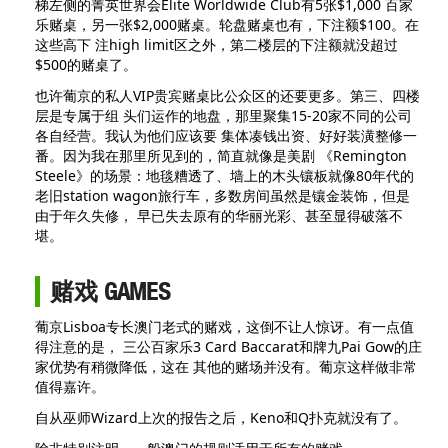
梯左侧的菁英世界会Elite Worldwide Club有5张$1,000 百家
乐赌桌，另一张$2,000赌桌。轮盘赌桌也有，下注额$100。在
这些高下 注high limit区之外，第二楼层的下注额就没超过
$500的赌桌了。
也许葡京的私人VIP贵宾赌桌比公众区的还要更多。第三、四楼
层是专属于组 头们运作的地盘，那里聚集15-20家不同的公司
各自经营。我认为他们应该要 集体凑钱出资、好好装潢整修一
番。因为我在那里所见到的，简直就像是美剧 《Remington
Steele》的场景：地毯糟透了、墙上的木头镶板就像80年代的
老旧station wagon旅行车，多数房间虽然是镶金装饰，但是
由于年久失修， 早已失去原有的华丽光彩、甚至显得破落不
堪。
赌戏 GAMES
葡京Lisboa专长澳门老式的赌戏，这倒不让人惊讶。有一点值
得注意的是， 三公百家乐3 Card Baccarat和牌九Pai Gow的庄
家优势有稍微降低，这在 其他的赌场并没有。葡京这样做非常
值得嘉许。
自从巫师Wizard上次的报告之后，Keno和Q扑克就没有了。