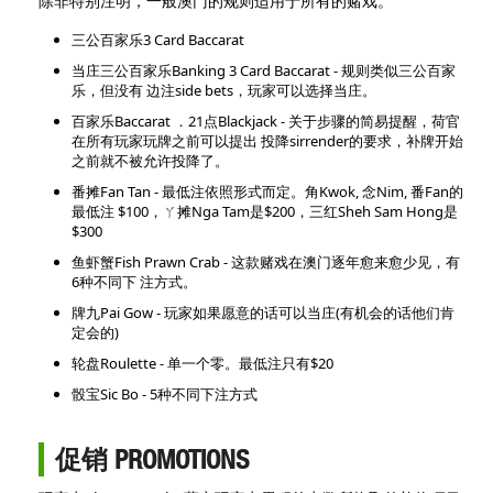
除非特别注明，一般澳门的规则适用于所有的赌戏。
三公百家乐3 Card Baccarat
当庄三公百家乐Banking 3 Card Baccarat - 规则类似三公百家
乐，但没有 边注side bets，玩家可以选择当庄。
百家乐Baccarat ．21点Blackjack - 关于步骤的简易提醒，荷官
在所有玩家玩牌之前可以提出 投降sirrender的要求，补牌开始
之前就不被允许投降了。
番摊Fan Tan - 最低注依照形式而定。角Kwok, 念Nim, 番Fan的
最低注 $100，ㄚ摊Nga Tam是$200，三红Sheh Sam Hong是
$300
鱼虾蟹Fish Prawn Crab - 这款赌戏在澳门逐年愈来愈少见，有
6种不同下 注方式。
牌九Pai Gow - 玩家如果愿意的话可以当庄(有机会的话他们肯
定会的)
轮盘Roulette - 单一个零。最低注只有$20
骰宝Sic Bo - 5种不同下注方式
促销 PROMOTIONS