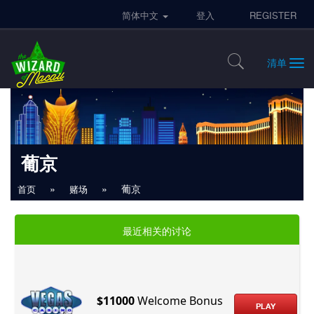
简体中文
登入
REGISTER
清单
葡京
»
»
葡京
首页
赌场
最近相关的讨论
$11000
Welcome Bonus
PLAY