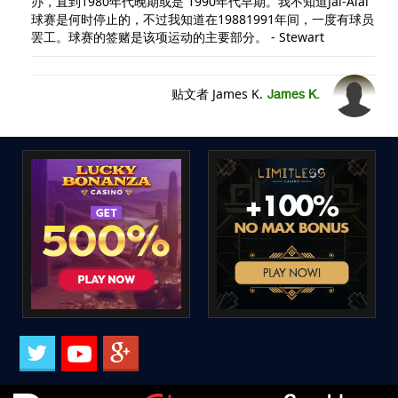
办，直到1980年代晚期或是 1990年代早期。我不知道Jai-Alai
球赛是何时停止的，不过我知道在19881991年间，一度有球员
罢工。球赛的签赌是该项运动的主要部分。 - Stewart
贴文者 James K.
James K.