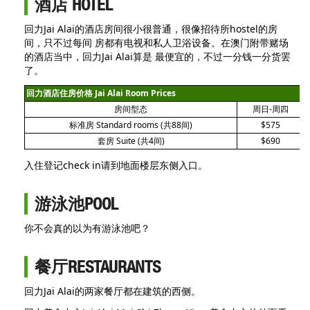
酒店 HOTEL
回力Jai Alai的酒店房间很小很普通，很像招待所hostel的房
间，只不过每间 房都有电视和私人卫浴设备。在澳门附带赌场
的酒店当中，回力Jai Alai算是 最便宜的，不过一分钱一分货罢
了。
回力酒店住房价格 Jai Alai Room Prices
房间型态
周日-周四
标准房 Standard rooms (共88间)
$575
套房 Suite (共4间)
$690
入住登记check in请到地面楼层东侧入口。
游泳池POOL
你不会真的以为有游泳池吧？
餐厅RESTAURANTS
回力Jai Alai的两家餐厅都在建筑的西侧。