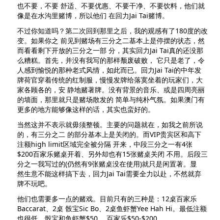
也不要，不要 舒适、不要优惠、不要干净、不要饮料，他们就
像是在水沟里赌博，所以他们 在回力Jai Tai赌博。
不过你知道吗？第二次回到那里之后，我的观感有了180度的改
变。如果你之 前见到赌场有三分之二基本上是停摆的状态，然
而看看剩下开放的三分之一部 分，其实回力Jai Tai真的还没那
么糟糕。首先，并没有我写的那样颓废破败， 它只是老了，令
人感到愉悦的那种老式风情，如此而已。回力Jai Tai的中年发
牌荷官穿着传统的红制服，慢慢发牌给落寞坐着的玩家们，大
家各顾各的，安 静地赌著牌。没有背景的音乐、或是四周亮丽
的墙面，那里就只是赌场散发的 简单与纯朴气氛。如果澳门有
更多的地方能够像这样的话，其实也蛮好的。
当然这并不表示就毋须整顿。主要的问题就在，如我之前所说
的，有三分之二 的部分基本上是关闭的。而VIP贵宾区和高下
注额high limit区域完全被分隔 开来，中段三分之一有4张
$200百家乐赌桌开着、另外却也有15张赌桌关闭 不用。后段三
分之一我写过的(仍然有9张赌桌没在使用)就只是闲置著。显
然生意不能这样搞下去，回力Jai Tai需要全力以赴，不然就弃
牌不玩吧。
他们也需要多一点的赌戏。目前只有的三种是：12桌百家乐
Baccarat、2桌 骰宝Sic Bo、2桌鱼虾蟹Yee Hah Hi。最低注额
也很低，骰宝和鱼虾蟹$50， 百家乐$50-$200。