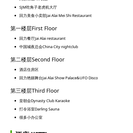
SJM吃角子老虎机大厅
回力美食小卖部Jai Alai Mei Shi Restaurant
第一楼层First Floor
回力餐厅Jai Alai restaurant
中国城夜总会China City nightclub
第二楼层Second Floor
酒店住房区
回力艳丽舞台Jai Alai Show Palace&UFO Disco
第三楼层Third Floor
皇朝会Dynasty Club Karaoke
打令浴室Darling Sauna
很多小办公室