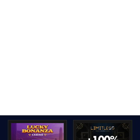
入
or
re
注
册
/
登
入
以
留
下
意
见