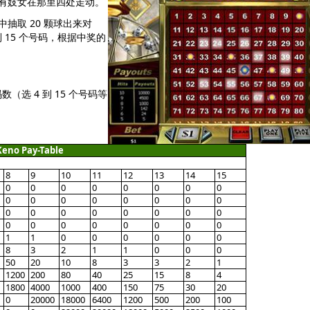
区内，有妓女在那里四处走动。
抽取 20 颗球出来对
 15 个号码，根据中奖的
数（选 4 到 15 个号码等
Keno Pay-Table
8
9
10
11
12
13
14
15
0
0
0
0
0
0
0
0
0
0
0
0
0
0
0
0
0
0
0
0
0
0
0
0
0
0
0
0
0
0
0
0
1
1
0
0
0
0
0
0
8
3
2
1
1
0
0
0
50
20
10
8
3
3
2
1
1200
200
80
40
25
15
8
4
1800
4000
1000
400
150
75
30
20
0
20000
18000
6400
1200
500
200
100