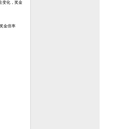
下注变化，奖金
，奖金倍率