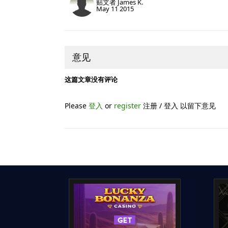
贴文者 James K.
May 11 2015
意见
这篇文章没有评论
Please
登入
or
register
注册 / 登入 以留下意见