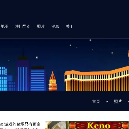
地图
澳门导览
照片
消息
关于
首页
»
照片
eno 游戏的赌场只有葡京