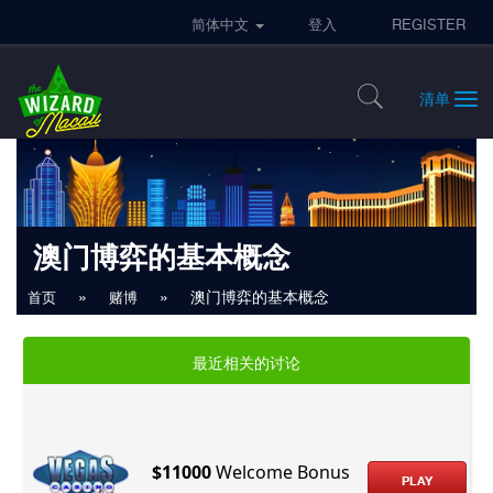
简体中文
登入
REGISTER
清单
澳门博弈的基本概念
»
»
澳门博弈的基本概念
首页
赌博
最近相关的讨论
在
澳
门
的
博
$11000
Welcome Bonus
弈
PLAY