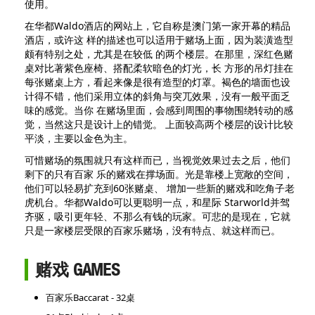
使用。
在华都Waldo酒店的网站上，它自称是澳门第一家开幕的精品
酒店，或许这 样的描述也可以适用于赌场上面，因为装潢造型
颇有特别之处，尤其是在较低 的两个楼层。在那里，深红色赌
桌对比著紫色座椅、搭配柔软暗色的灯光，长 方形的吊灯挂在
每张赌桌上方，看起来像是很有造型的灯罩。褐色的墙面也设
计得不错，他们采用立体的斜角与突兀效果，没有一般平面乏
味的感觉。当你 在赌场里面，会感到周围的事物围绕转动的感
觉，当然这只是设计上的错觉。 上面较高两个楼层的设计比较
平淡，主要以金色为主。
可惜赌场的氛围就只有这样而已，当视觉效果过去之后，他们
剩下的只有百家 乐的赌戏在撑场面。光是靠楼上宽敞的空间，
他们可以轻易扩充到60张赌桌、 增加一些新的赌戏和吃角子老
虎机台。华都Waldo可以更聪明一点，和星际 Starworld并驾
齐驱，吸引更年轻、不那么有钱的玩家。可悲的是现在，它就
只是一家楼层受限的百家乐赌场，没有特点、就这样而已。
赌戏 GAMES
百家乐Baccarat - 32桌