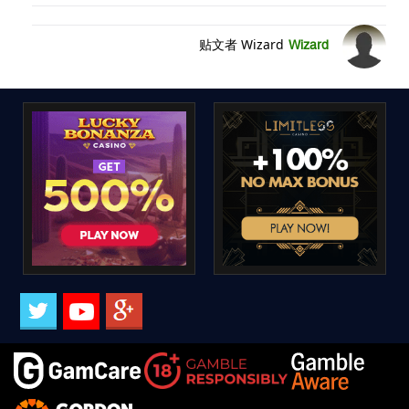
贴文者 Wizard
Wizard