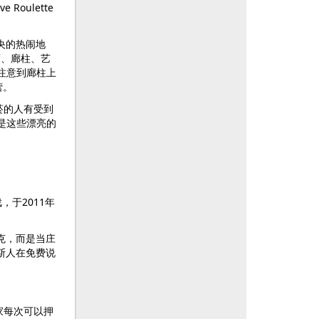
Roulette
中央的热闹地
画、廊柱、艺
注意到廊柱上
营。
菸的人有受到
是这些漂亮的
，于2011年
卡扑克，而是当庄
威尼斯人在免费说
，玩家每次可以押