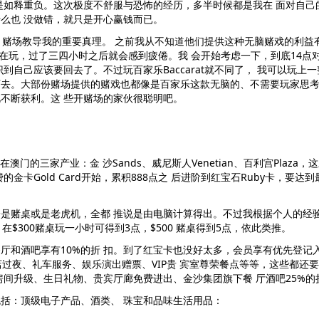
是如释重负。这次极度不舒服与恐怖的经历，多半时候都是我在 面对自己
么也 没做错，就只是开心赢钱而已。
就是、赌场教导我的重要真理。 之前我从不知道他们提供这种无脑赌戏的利益
本策略在玩，过了三四小时之后就会感到疲倦。我 会开始考虑一下，到底14点
自己应该要回去了。不过玩百家乐Baccarat就不同了， 我可以玩上一
 玩下去。大部份赌场提供的赌戏也都像是百家乐这款无脑的、不需要玩家思
不断获利。这 些开赌场的家伙很聪明吧。
ation在澳门的三家产业：金 沙Sands、威尼斯人Venetian、百利宫Plaz
卡Gold Card开始，累积888点之 后进阶到红宝石Ruby卡，要达
是赌桌或是老虎机，全都 推说是由电脑计算得出。不过我根据个人的经
在$300赌桌玩一小时可得到3点，$500 赌桌得到5点，依此类推。
厅和酒吧享有10%的折 扣。到了红宝卡也没好太多，会员享有优先登记
酒店过夜、礼车服务、娱乐演出赠票、VIP贵 宾室尊荣餐点等等，这些都还
房间升级、生日礼物、贵宾厅廊免费进出、金沙集团旗下餐 厅酒吧25%的
括：顶级电子产品、酒类、 珠宝和品味生活用品：