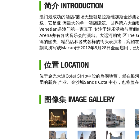
简介 INTRODUCTION
澳门最成功的酒店/赌场无疑就是拉斯维加斯金沙集团的超大
载，它是亚 洲最大的单一酒店建筑、世界第六大面积
Venetian是澳门第一家真正 专注于娱乐活动与度假经验
Arena亦有各式音乐会的演出。大运河购物 区The Gr
篙的船夫、精品店和各式各样的街头表演者，宛如在30秒 
刻意拼写成Macao)于2012年8月28日全面启用，
位置 LOCATION
位于金光大道Cotai Strip中段的热闹地带，就在银河Ga
团的新兴 产业、金沙城Sands Cotai中心，也将
图像集 IMAGE GALLERY