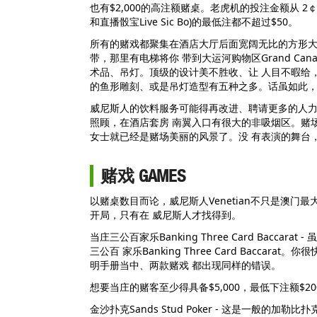
也有$2,000的高注额赌桌。老虎机的投注金额从 2￠到$1
和直播骰宝Live Sic Bo)的最低注都不超过$50。
所有的赌戏都聚集在酒店大厅后面宽阔无比的方形大堂内
带，那里有电梯将你 带到大运河购物区Grand Ca
术品、吊灯。顶级的设计美不胜收、让 人目不暇给
的鱼形雕刻、或是吊灯造型有五种之多。话虽如此，你还
威尼斯人的饮料服务可能得再改进、聘请更多的人力
照顾，在酒店套房 南翼入口有很大的非吸烟区。赌
女士就已经是赌场美丽的风景了。没 有表演的舞台，不过
赌戏 GAMES
以赌桌数目而论，威尼斯人Venetian不只是澳门最大
开局，只有在 威尼斯人才找得到。
当庄三公百家乐Banking Three Card Bacca
三公百 家乐Banking Three Card Bacc
明手册当中、两款赌戏 都出现同样的错误。
想要当庄的赌客至少得具备$5,000，最低下注额$20
金沙扑克Sands Stud Poker - 这是一般的加勒比扑