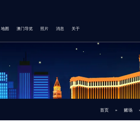
地图
澳门导览
照片
消息
关于
首页
»
赌场