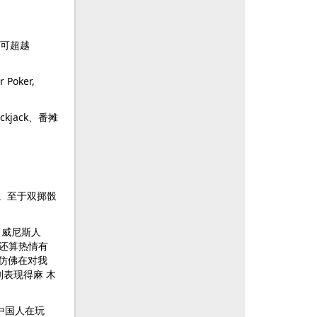
，也可超越
 Poker,
ackjack、番摊
了。至于双掷骰
。威尼斯人
都还算热情有
仿佛在对我
表现得麻 木
中国人在玩