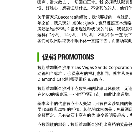
嚷声，群众散去，一切回归正常。我 必须承认那真
恨、好胜心，想要证明什么。不像其他的人，他们什
关于百家乐Baccarat的经验，我想要提的一点
年之前，我只玩21 点Blackjack，也只遵照基
牌还是维持不动？当出现这种状 况的时候，我就意识到
这样)12小时、14小时、16小时、不眠不休一直
客们可以日以继夜不眠不休一直赌下去，而赌场就此
促销 PROMOTIONS
拉斯维加斯金沙集团Las Vegas Sands Corpor
动都相当标准， 会员享有的福利也相同。赌客从免费的金
Diamond Card则需要累积 8,888点。
拉斯维加斯金沙对于点数累积的比率口风很紧，无论
在$100的赌桌玩 一小时可得到1点，由此比率递增。
基本金卡的优惠有点令人失望，只有在金沙集团的餐
团F&B商店20% 的折扣。其他的优惠像是：免费
金额而定。只有钻石卡享有的优 惠变得明显起来，
点数回馈的部分，拉斯维加斯金沙列出高档的奖品包