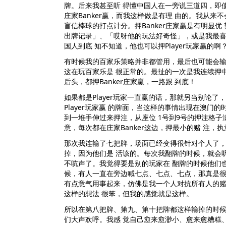
牌。后来我甚至听 得懂中国人在一旁说三道四，即
庄家Banker赢，而我这样做是有理 由的。我从来
盲信棒球的打点计分。押Banker庄家赢是有明显
出牌记录」、「哎呀他的玩法好奇怪」，或是我最喜
国人到底 知不知道，他也可以押Player玩家赢的
有时候我的百家乐策略并非都管用，最后也可能会输
这在玩百家乐是 很正常的。最扯的一次是我连续押中
后头，都押Banker庄家赢，一路跟 到底！
如果都是Player玩家一直赢的话，那就另当别论了
Player玩家赢 的牌面，当这样的事情出现在澳
到一堆手伸过来押注，从座位 1号到9号的押注格子
意，每次都在庄家Banker这边，押最小的赌 注，执
那次我连输了七把牌，场面已经变得很针对个人了，
掉，因为他们是 活该的。每次我翻牌的时候，就会
不吭声了。我觉得要是别的玩家在 翻牌的时候他们也
候，有人一直在旁边喊七点、七点、七点，那真是很恼
有点意气用事起来，仿佛是我一个人对抗所有人的赌
这样的想法 很笨，但我的感觉就是这样。
所以在第八把牌、第九、第十把牌都这样输掉的时候
们大声欢呼。我感 觉自己愈来愈渺小、愈来愈糟糕