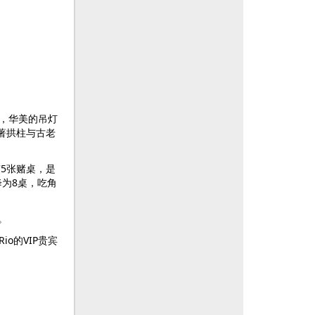
品，华美的吊灯
著拱柱与古老
有5张赌桌，是
降为8桌，吃角
放。
io的VIP贵宾