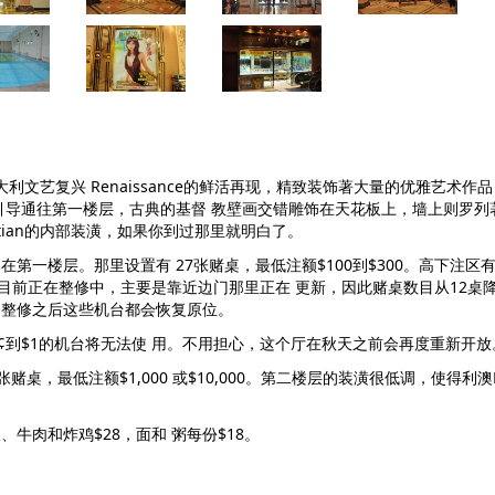
利文艺复兴 Renaissance的鲜活再现，精致装饰著大量的优雅艺术作
引导通往第一楼层，古典的基督 教壁画交错雕饰在天花板上，墙上则罗列
tian的内部装潢，如果你到过那里就明白了。
第一楼层。那里设置有 27张赌桌，最低注额$100到$300。高下注区
面楼层目前正在整修中，主要是靠近边门那里正在 更新，因此赌桌数目从12桌
说，整修之后这些机台都会恢复原位。
¢到$1的机台将无法使 用。不用担心，这个厅在秋天之前会再度重新开
桌，最低注额$1,000 或$10,000。第二楼层的装潢很低调，使得利澳R
牛肉和炸鸡$28，面和 粥每份$18。