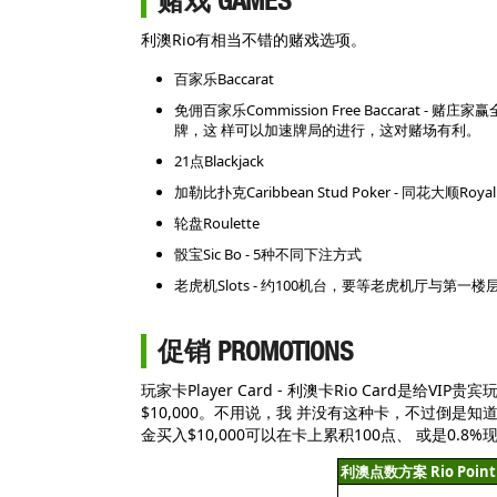
赌戏 GAMES
利澳Rio有相当不错的赌戏选项。
百家乐Baccarat
免佣百家乐Commission Free Baccarat -
牌，这 样可以加速牌局的进行，这对赌场有利。
21点Blackjack
加勒比扑克Caribbean Stud Poker - 同花大顺Roya
轮盘Roulette
骰宝Sic Bo - 5种不同下注方式
老虎机Slots - 约100机台，要等老虎机厅与第一
促销 PROMOTIONS
玩家卡Player Card - 利澳卡Rio Card
$10,000。不用说，我 并没有这种卡，不过倒
金买入$10,000可以在卡上累积100点、 或是0.
利澳点数方案 Rio Point