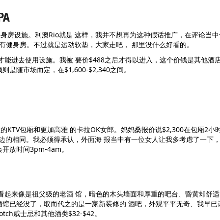
PA
身房设施。利澳Rio就是 这样，我并不想再为这种假话推广，在评论当
没有健身房。不过就是运动软垫，大家走吧， 那里没什么好看的。
费才能进去使用设施。我被 要价$488之后才得以进入，这个价钱是其他酒店桑
随市场而定，在$1,600-$2,340之间。
有高雅的KTV包厢和更加高雅 的卡拉OK女郎。妈妈桑报价说$2,300在包厢2
ror那边的相同。我必须得承认，外面海 报当中有一位女人让我多考虑了一下
放时间3pm-4am。
ar，它看起来像是祖父级的老酒 馆，暗色的木头墙面和厚重的吧台、昏黄却舒
酒馆已经没了，取而代之的是一家新装修的 酒吧，外观平平无奇、我早已
tch威士忌和其他酒类$32-$42。