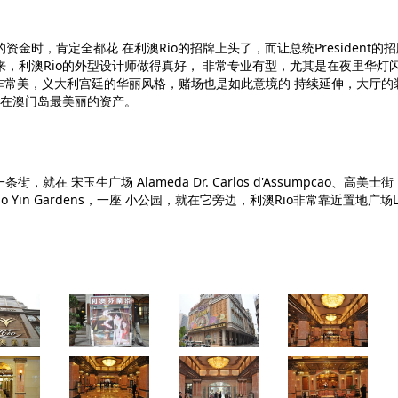
的资金时，肯定全都花 在利澳Rio的招牌上头了，而让总统President的
化出来，利澳Rio的外型设计师做得真好， 非常专业有型，尤其是在夜里华灯
非常美，义大利宫廷的华丽风格，赌场也是如此意境的 持续延伸，大厅的
xy在澳门岛最美丽的资产。
，就在 宋玉生广场 Alameda Dr. Carlos d'Assumpcao、高美士街 Ru
 Ho Yin Gardens，一座 小公园，就在它旁边，利澳Rio非常靠近置地广场L