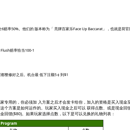
 赌庄家赢全6赔率50%。他们的 版本称为「 亮牌百家乐Face Up Baccarat」，也就是
l Flush赔率恰当100-1
楼层都整修好之后。机台最 低下注额5￠到$1
是给VIP贵宾玩家专用的，你必须加 入方案之后才会发卡给你，加入的资格是买入现金
是知道这个方案是如何运作的。玩家买入现金之后可以 获得点数、或是现金回
8%现金回馈($80)。如果玩家选择点数，以下是可以兑换的礼物列表：
 Program