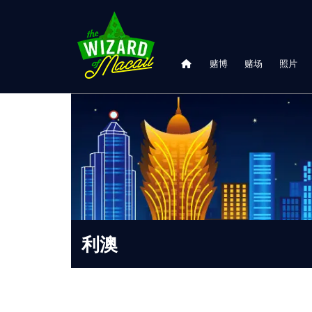
赌博
赌场
照片
利澳