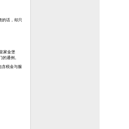
回馈的话，却只
、皇家金堡
是澳门的通例。
格包含税金与服