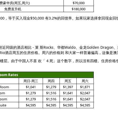
费豪华房(周五,周六)
$70,000
免费直升机
$180,000
0，等于买入现金$50,000 有3.2%的回馈率。如果玩家选择拿回现金
的酒店相比 - 莱 斯Rocks、华都Waldo、金龙Golden Dragon
- 谁也不如利澳Rio酒店周五的住房价格。周六的价格则 和大家一样普遍偏高，这像
22楼层。由于中国人不喜 欢「 4 死」这个数字，所以没有四楼。住房价
om Rates
周日-周三
周四
周五
周六
 Room
$1,041
$1,279
$1,397
$1,871
oom
$1,279
$1,516
$1,641
$2,047
Room
$1,279
$1,516
$1,641
$2,047
uite
$4,595
$4,595
$4,595
$4,595