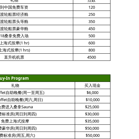
礼物
点数
到中国免费车资
120
渡轮船票经济舱
250
渡轮船票头等舱
350
渡轮船票豪华舱
450
18桑拿免费入场
500
上海式按摩(1 hr)
600
上海式按摩(1 hrs)
800
直升机机票
4500
-In Program
礼物
买入现金
ffet自助晚餐(周一至周五)
$6,000
ffet自助晚餐(周六,周日)
$10,000
免费进入桑拿Sauna
$25,000
费标准房(周日到周四)
$30,000
免费上海式按摩
$35,000
费豪华房(周日到周四)
$50,000
费标准房(周五,周六)
$50,000