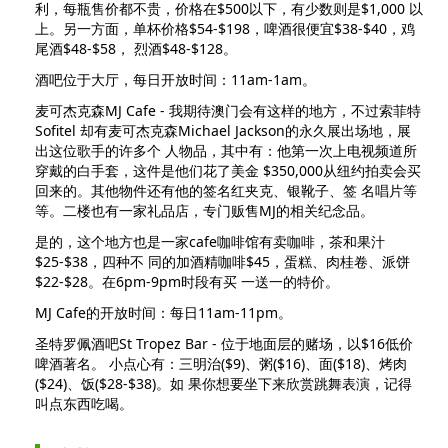
利，每瓶售价都不贵，价格在$500以下，有少数则是$1,000 以
上。另一方面，单杯价格$54-$198，啤酒很便宜$38-$40，鸡
尾酒$48-$58， 烈酒$48-$128。
酒吧位于大厅，每日开放时间：11am-1am。
麦可杰克森MJ Cafe - 我期待澳门会有这样的地方，不过索菲特
Sofitel 却有麦可杰克森Michael Jackson的永久展出场地，展
出这位歌手的许多个 人物品，其中有：他第一次上电视频道所
穿戴的白手套，这件是他们花了美金 $350,000从纽约拍卖会买
回来的。其他物件还有他的签名红夹克、银靴子、签 名唱片等
等。二楼也有一家礼品店，专门贩售MJ的相关纪念品。
是的，这个地方也是一家cafe咖啡馆有卖咖啡，茶和果汁
$25-$38，四种不 同的加酒精咖啡$45，蛋糕、肉桂卷、派饼
$22-$28。在6pm-9pm时段有买 一送一的特价。
MJ Cafe的开放时间：每日11am-11pm。
圣特罗佩酒吧St Tropez Bar - 位于地面层的赌场，以$16低价
啤酒著名。 小点心有：三明治($9)、粥($16)、面($18)、烤肉
($24)、饭($28-$38)。如 果你想要坐下来欣赏跳舞表演，记得
叫点东西吃喝。