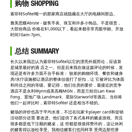
购物 SHOPPING
索菲特Sofitel唯一的那家商店就隐藏在大厅的电梯间那边。
雅美思蝶Abiste - 贩售手表、珠宝和许多小饰品。不是很贵，
大部份商品 价格在$1,000以下，看起来都非常亮眼华丽。开放
时间10am-7pm。
总结 SUMMARY
长久以来我总认为索菲特Sofitel以它的漂亮外观而论，应该算
是城里最好的酒 店之一。但是后来我在做这篇评论的时候，发
现还是有许多方面不合乎标准： 较差的购物环境、餐饮和健身
房/水疗设施都让酒店的整体估值打了折扣，让 它被评比为体面
和尚佳之间的等级。要记得，他们住房的要价，最接近的竞争
酒店不是永利Wynn或美高梅MGN，而是兰桂坊Lan Kwai
Fong、置地广场 Landmark、星际Starworld等酒店。当你将
他们一起评比时，索菲特Sofitel 还是相当不错的。
赌场的评价也高于平均水准，不过在玩家卡player card和促销
活动部分还需 要改进。他们提供了各式各样的赌桌游戏、而且
很多都是低下注额的赌桌，这 些都是很值得赞许的，这让休闲
的赌客得以放松享受。我相信赌客们也同样享 受周边那些屏