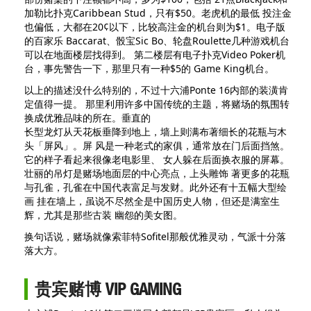
加勒比扑克Caribbean Stud，只有$50。老虎机的最低 投注金
也偏低，大都在20¢以下，比较高注金的机台则为$1。电子版
的百家乐 Baccarat、骰宝Sic Bo、轮盘Roulette几种游戏机台
可以在地面楼层找得到。 第二楼层有电子扑克Video Poker机
台，事先警告一下，那里只有一种$5的 Game King机台。
以上的描述没什么特别的，不过十六浦Ponte 16内部的装潢肯
定值得一提。 那里利用许多中国传统的主题，将赌场的氛围转
换成优雅品味的所在。垂直的
长型龙灯从天花板垂降到地上，墙上则满布著细长的花瓶与木
头「屏风」。屏 风是一种老式的家俱，通常放在门后面挡煞。
它的样子看起来很像老电影里、 女人躲在后面换衣服的屏幕。
壮丽的吊灯是赌场地面层的中心亮点，上头雕饰 著更多的花瓶
与孔雀，孔雀在中国代表富足与发财。此外还有十五幅大型绘
画 挂在墙上，虽说不尽然全是中国历史人物，但还是满室生
辉，尤其是那些古装 幽怨的美女图。
换句话说，赌场就像索菲特Sofitel那般优雅灵动，气派十分落
落大方。
贵宾赌博 VIP GAMING