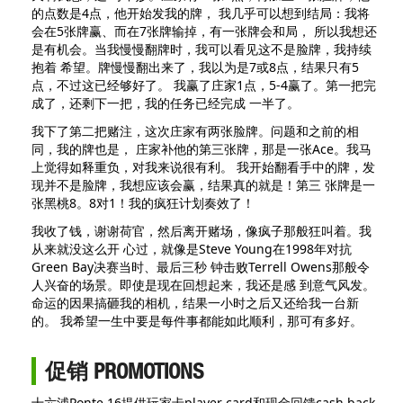
的点数是4点，他开始发我的牌， 我几乎可以想到结局：我将
会在5张牌赢、而在7张牌输掉，有一张牌会和局， 所以我想还
是有机会。当我慢慢翻牌时，我可以看见这不是脸牌，我持续
抱着 希望。牌慢慢翻出来了，我以为是7或8点，结果只有5
点，不过这已经够好了。 我赢了庄家1点，5-4赢了。第一把完
成了，还剩下一把，我的任务已经完成 一半了。
我下了第二把赌注，这次庄家有两张脸牌。问题和之前的相
同，我的牌也是， 庄家补他的第三张牌，那是一张Ace。我马
上觉得如释重负，对我来说很有利。 我开始翻看手中的牌，发
现并不是脸牌，我想应该会赢，结果真的就是！第三 张牌是一
张黑桃8。8对1！我的疯狂计划奏效了！
我收了钱，谢谢荷官，然后离开赌场，像疯子那般狂叫着。我
从来就没这么开 心过，就像是Steve Young在1998年对抗
Green Bay决赛当时、最后三秒 钟击败Terrell Owens那般令
人兴奋的场景。即使是现在回想起来，我还是感 到意气风发。
命运的因果搞砸我的相机，结果一小时之后又还给我一台新
的。 我希望一生中要是每件事都能如此顺利，那可有多好。
促销 PROMOTIONS
十六浦Ponte 16提供玩家卡player card和现金回馈cash back