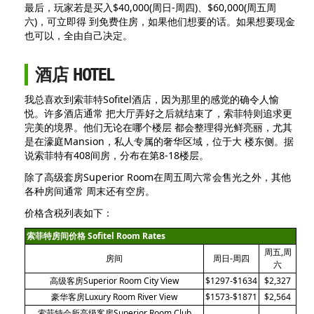
最后，玩家若是买入$40,000(周日-周四)、$60,000(周五周
六)，可立即得 到免费住房，如果他们想要的话。如果想要现金
也可以，全由自己决定。
酒店 HOTEL
我总喜欢到索菲特Sofitel酒店，因为那里的感觉的确令人愉
悦。许多酒店通常 把大厅弄好之后就结束了，索菲特则追求更
完美的境界。他们无论在哪个楼层 都会整理得光鲜亮丽，尤其
是在濠庭Mansion，私人专属的奢华区域，位于大 楼东侧。据
说索菲特有408间房，分布在第8-18楼层。
除了高级套房Superior Room在周五周六常会售光之外，其他
各种房间通常 周末还有空房。
价格含税列表如下：
索菲特房间价格 Sofitel Room Rates
周五,周
房间
周日-周四
六
高级客房Superior Room City View
$1297-$1634
$2,327
豪华客房Luxury Room River View
$1573-$1871
$2,564
索菲特会所高级客房Superior Room Club