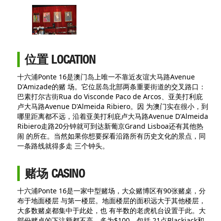
位置 LOCATION
十六浦Ponte 16是澳门岛上唯一不靠近友谊大马路Avenue
D'Amizade的赌 场。它位居岛北部两条重要街道的交叉路口：
巴素打尔古街Rua do Visconde Paco de Arcos、亚美打利庇
卢大马路Avenue D'Almeida Ribiero。因 为澳门实在很小，到
哪里距离都不远，沿着亚美打利庇卢大马路Avenue D'Almeida
Ribiero走路20分钟就可到达新葡京Grand Lisboa还有其他热
闹 的所在。当然如果你想要探看沿路所有历史文化的景点，同
一条路线就得多走 三个钟头。
赌场 CASINO
十六浦Ponte 16是一家中型赌场，大众赌博区有90张赌桌，分
布于地面楼层 与第一楼层。地面楼层的面积远大于其他楼层，
大多数赌桌都集中于此处，也 有半数的老虎机台设置于此。大
部份赌桌的下注额都不高，多为$100，包括 21点Blackjack和