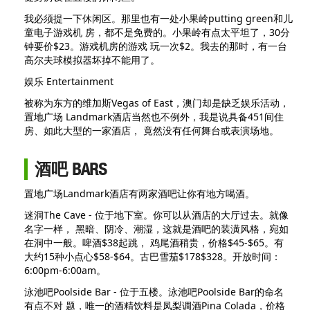
我必须提一下休闲区。那里也有一处小果岭putting green和儿
童电子游戏机 房，都不是免费的。小果岭有点太平坦了，30分
钟要价$23。游戏机房的游戏 玩一次$2。我去的那时，有一台
高尔夫球模拟器坏掉不能用了。
娱乐 Entertainment
被称为东方的维加斯Vegas of East，澳门却是缺乏娱乐活动，
置地广场 Landmark酒店当然也不例外，我是说具备451间住
房、如此大型的一家酒店， 竟然没有任何舞台或表演场地。
酒吧 BARS
置地广场Landmark酒店有两家酒吧让你有地方喝酒。
迷洞The Cave - 位于地下室。你可以从酒店的大厅过去。就像
名字一样， 黑暗、阴冷、潮湿，这就是酒吧的装潢风格，宛如
在洞中一般。啤酒$38起跳， 鸡尾酒稍贵，价格$45-$65。有
大约15种小点心$58-$64。古巴雪茄$178$328。开放时间：
6:00pm-6:00am。
泳池吧Poolside Bar - 位于五楼。泳池吧Poolside Bar的命名
有点不对 题，唯一的酒精饮料是凤梨调酒Pina Colada，价格