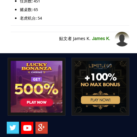
住房数: 451
赌桌数: 65
老虎机台: 54
贴文者 James K.
James K.