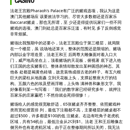
CASINO
法老王宫殿Pharaoh’s Palace有广泛的赌戏选项，我认为这是
澳门其他赌场应 该要效法学习的。尽管大多数都还是百家乐
Baccarat赌桌，那也无所谓，至 少还是得提供玩家们一些不同
赌戏的选项。澳门到处总是百家乐泛滥，有时见 多了反倒感觉
非常烦腻。
赌场比我预期中的还要小，法老王宫殿位于第三楼层，就局限
在一个楼层，虽 说场地还算大，整体的范围还是限缩的。赌场
内部以金字塔造景，法老王和王 后两尊大雕像面对着入口大
门，威严地高坐在上，顶着赌场的天花板，俯视著 底下进入他
们王国的忠实赌客们。整体表情却散发出某种困惑的神态。其
他各 处都是褐黄色砖墙，故意装饰成很古老的样子。有五六根
巨大的梁柱从地面矗 立到天花板上头，支撑起整座大厅的结
构。五颜六色的埃及壁画浮雕，上头饰 满神兽和象形文字。我
好像看到某一句写着：「我们的数学家已经研究多年， 就押注
百家乐的庄家赢吧！不然你就会死得很惨！」
赌场给人的感觉很宽敞舒适，65张赌桌齐齐整整、依照赌戏种
类而宽松摆置排 列，最低下注额都不高，主要楼层的赌桌都不
超过$500，许多都是$100的低 注赌桌。右边有吃角子老虎机
区域，共有54机台，最低注金从2¢到$1。法老 王和王后雕像左
侧另外也有老虎机区域，由于正在整修期间所以关闭，我无法