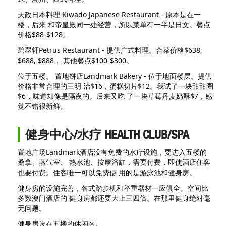
天政日本料理 Kiwado Japanese Restaurant - 原本是在一
楼，后来 和帝皇殿同一处经营，所以菜单有一半是日文。餐点
价格$88-$128。
碧翠轩Petrus Restaurant - 提供广式料理。合菜价格$638,
$688, $888， 其他餐点$100-$300。
位于五楼。 置地饼店Landmark Bakery - 位于地面楼层。提供
价格非常合理的三明 治$16，蛋糕切片$12。我试了一块甜甜圈
$6，味道却像是隔夜的。后来又吃 了一块草莓丹麦奶酥$7，感
觉不错很新鲜。
健身中心/水疗 HEALTH CLUB/SPA
置地广场Landmark酒店没有免费的水疗设施，要进入五楼的
桑拿、蒸气室、 热水池、按摩浴缸，需要付费，即使酒店住客
也要付费。住客唯一可以免费使 用的是游泳池和健身房。
健身房的设施完善，各式踏步机和举重器材一应俱全。空间比
多数澳门酒店的 健身房都还要大上三四倍。在那里健身绝对毫
无问题。
健身房设在五楼的休闲区。