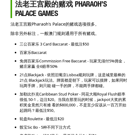
法老王宫殿的赌戏 PHARAOH’S
PALACE GAMES
法老王宫殿Pharaoh’s Palace的赌戏选项很多。
除非另外标注，一般澳门规则通用于所有赌戏。
三公百家乐 3 Card Baccarat - 最低注$50
百家乐Baccarat
免佣百家乐Commission Free Baccarat - 玩家无须付5%佣金，
赌庄家赢 全6赔率50%
21点Blackjack - 依照旧葡京Lisboa规则玩牌，这是城里最棒的
21点 Blackjack玩法。牌面都是朝下，玩家可以摸牌，如果同时
玩两手牌，则只能 碰一手的牌，不能两手牌都碰。
加勒比扑克Caribbean Stud Poker - 同花大顺Royal Flush赔率
很低 50-1，边注$20。当我在那里玩的时候，jackpot大奖的累
积奖金竟然只有难 看的$800,000，不是至少应该从一百万开始
起跳吗？最低注$50。
轮盘Roulette - 最低注$20
骰宝Sic Bo - 5种不同下注方式