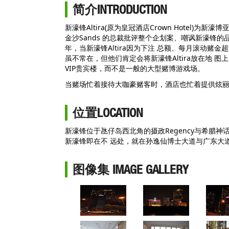
简介INTRODUCTION
新濠锋Altira(原为皇冠酒店Crown Hotel)为
金沙Sands 的总裁批评整个企划案、嘲讽新濠锋
年，当新濠锋Altira因为下注 总额、每月滚动
虽不常在，但他们肯定会将新濠锋Altira放在地 
VIP贵宾楼，而不是一般的大型赌博游戏场。
当赌场忙着接待大咖豪赌客时，酒店也忙着提供炫丽的五
位置LOCATION
新濠锋位于氹仔岛西北角的摄政Regency与希腊神话G
新濠锋即在不 远处，就在孙逸仙博士大道与广东大
图像集 IMAGE GALLERY