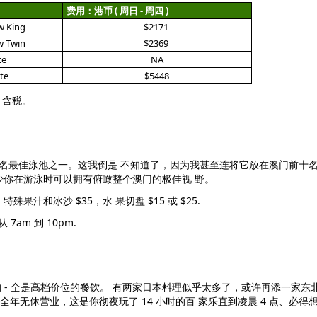
费用：港币 ( 周日 - 周四 )
w King
$2171
w Twin
$2369
te
NA
te
$5448
，含税。
上前十名最佳泳池之一。这我倒是 不知道了，因为我甚至连将它放在澳门前十
少你在游泳时可以拥有俯瞰整个澳门的极佳视 野。
殊果汁和冰沙 $35，水 果切盘 $15 或 $25.
am 到 10pm.
的 - 全是高档价位的餐饮。 有两家日本料理似乎太多了，或许再添一家东
7 全日全年无休营业，这是你彻夜玩了 14 小时的百 家乐直到凌晨 4 点、必