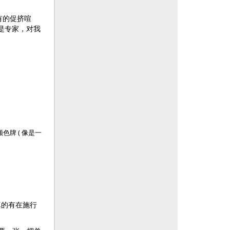
有的促挤喧
是专家，对我
颜色牌 ( 像是一
真的有在施行