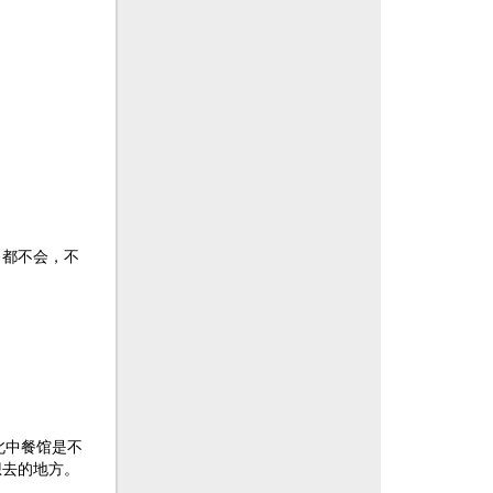
名都不会，不
北中餐馆是不
得想去的地方。