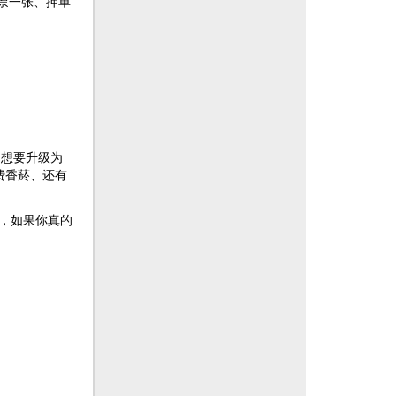
送彩票一张、押单
条。想要升级为
免费香菸、还有
是，如果你真的