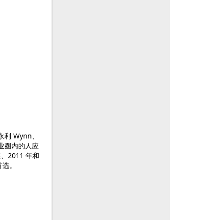
利 Wynn、
专业圈内的人应
、2011 年和
佳首选。