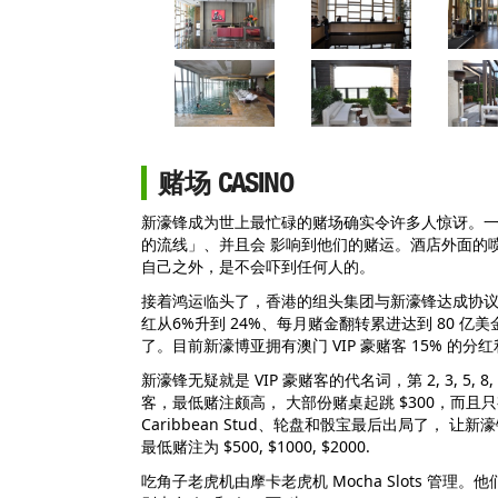
赌场 CASINO
新濠锋成为世上最忙碌的赌场确实令许多人惊讶。一
的流线」、并且会 影响到他们的赌运。酒店外面的
自己之外，是不会吓到任何人的。
接着鸿运临头了，香港的组头集团与新濠锋达成协议、
红从6%升到 24%、每月赌金翻转累进达到 80 
了。目前新濠博亚拥有澳门 VIP 豪赌客 15% 
新濠锋无疑就是 VIP 豪赌客的代名词，第 2, 3, 5, 
客，最低赌注颇高， 大部份赌桌起跳 $300，而且只
Caribbean Stud、轮盘和骰宝最后出局了，
最低赌注为 $500, $1000, $2000.
吃角子老虎机由摩卡老虎机 Mocha Slots 管理。