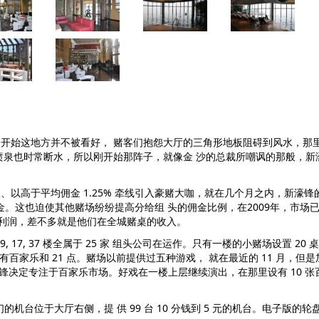
开始这地方并不被看好， 赌客们抱怨大厅的三角形地板阻碍到风水，那
喷泉也时常断水，所以刚开始那阵子，就像金 沙的总裁所嘲讽的那般，新
以高于平均佣金 1.25% 牵线引入豪赌大咖，就在几个月之内，新濠锋的
亿美金。这也迫使其他赌场纷纷提高分给组 头的佣金比例，在2009年，市场
的分红利润，差不多就是他们在全城赌桌的收入。
8, 9, 17, 37 楼全属于 25 家 组头公司在运作。只有一楼的小赌场设置 20
有百家乐和 21 点。赌场以前提供过五种游戏， 就在最近的 11 月，但
 让新濠锋决定专注于百家乐市场。好戏在一楼上层继续演出，在那里设有 10 
他们的机台位于大厅右侧，提 供 99 台 10 分钱到 5 元的机台。电子版的