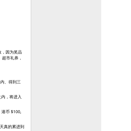
数，因为奖品
物、超市礼券，
博之内、得到三
期限之内，将进入
港币 $100,
有一天真的累进到