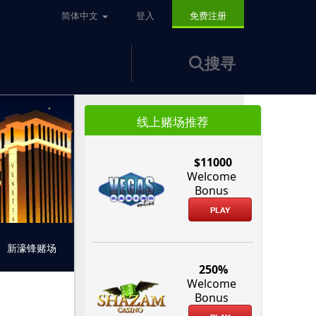
简体中文
登入
免费注册
搜寻
线上赌场推荐
$11000
Welcome
Bonus
PLAY
新濠锋赌场
250%
Welcome
Bonus